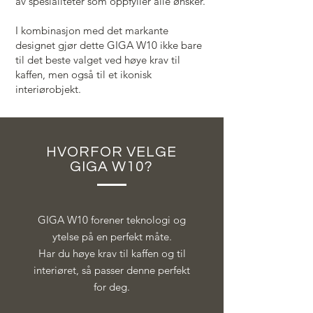
av spesialiteter som oppfyller alle ønsker.
I kombinasjon med det markante
designet gjør dette GIGA W10 ikke bare
til det beste valget ved høye krav til
kaffen, men også til et ikonisk
interiørobjekt.
HVORFOR VELGE
GIGA W10?
GIGA W10 forener teknologi og
ytelse på en perfekt måte.
Har du høye krav til kaffen og til
interiøret, så passer denne perfekt
for deg.