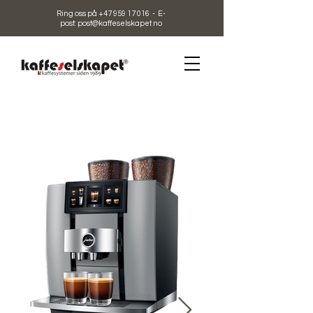
Ring oss på +47 959 17 016 - E-
post: post@kaffeselskapet.no