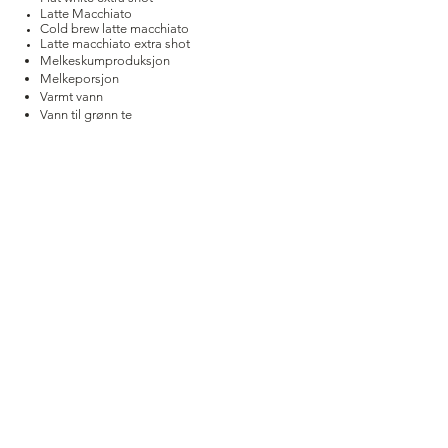
Latte Macchiato
Cold brew latte macchiato
Latte macchiato extra shot
Melkeskumproduksjon
Melkeporsjon
Varmt vann
Vann til grønn te
JEG ØNSKER ET TILBUD PÅ
DENNE MASKINEN
SEND MEG ET TILBUD