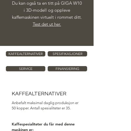
Du kan også ta en titt på GIGA W10
i 3D-modell og oppleve
kaffemaskinen virtuelt i rommet ditt.
Test det ut her.
KAFFEALTERNATIVER
SPESIFIKASJONER
SERVICE
FINANSIERING
KAFFEALTERNATIVER
Anbefalt maksimal daglig produksjon er
50 kopper. Antall spesialiteter er 35
.
Kaffespesialiteter du får med denne
maskinen er: