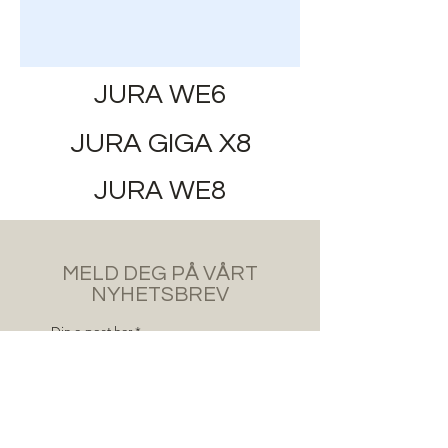
JURA WE6
JURA GIGA X8
JURA WE8
MELD DEG PÅ VÅRT
NYHETSBREV
Din e-post her
Abonner nå