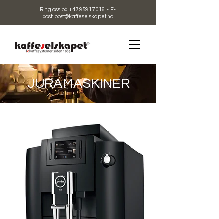
Ring oss på +47 959 17 016 - E-
post: post@kaffeselskapet.no
JURAMASKINER