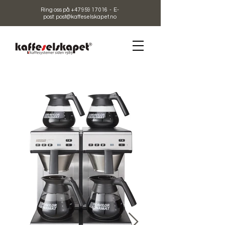
Ring oss på +47 959 17 016 - E-
post: post@kaffeselskapet.no