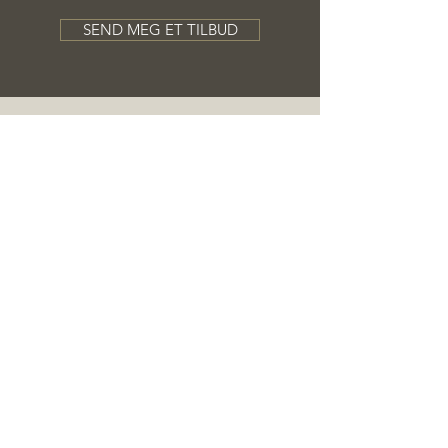
SEND MEG ET TILBUD
MELD DEG PÅ VÅRT
NYHETSBREV
Din e-post her
Abonner nå