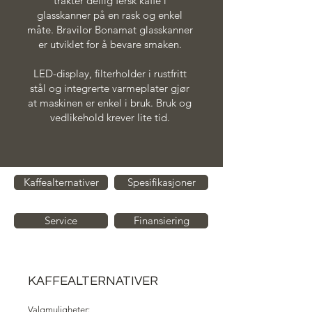
trakter deilig fersk kaffe i
glasskanner på en rask og enkel
måte. Bravilor Bonamat glasskanner
er utviklet for å bevare smaken.
LED-display, filterholder i rustfritt
stål og integrerte varmeplater gjør
at maskinen er enkel i bruk. Bruk og
vedlikehold krever lite tid.
Kaffealternativer
Spesifikasjoner
Service
Finansiering
KAFFEALTERNATIVER
Valgmuligheter: