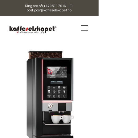
Ring oss på +47 959 17 016 - E-
post: post@kaffeselskapet.no