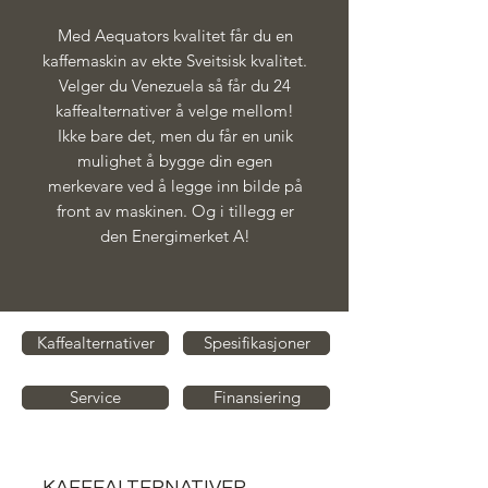
Med Aequators kvalitet får du en
kaffemaskin av ekte Sveitsisk kvalitet.
Velger du Venezuela så får du 24
kaffealternativer å velge mellom!
Ikke bare det, men du får en unik
mulighet å bygge din egen
merkevare ved å legge inn bilde på
front av maskinen. Og i tillegg er
den Energimerket A!
Kaffealternativer
Spesifikasjoner
Service
Finansiering
KAFFEALTERNATIVER