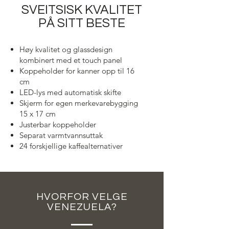
SVEITSISK KVALITET
PÅ SITT BESTE
Høy kvalitet og glassdesign
kombinert med et touch panel
K
oppeholder for kanner opp til 16
cm
LED-lys med automatisk skifte
Skjerm for egen merkevarebygging
15 x 17 cm
Justerbar koppeholder
Separat varmtvannsuttak
24 forskjellige kaffealternativer
HVORFOR VELGE
VENEZUELA?