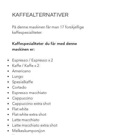
KAFFEALTERNATIVER
På denne maskinen får man 17 forskjellige
kaffespesialiteter.
Kaffespesialiteter du får med denne
maskinen er:
Espresso / Espresso x 2
Kaffe / Kaffe x 2
Americano
Lungo
Spesialkaffe
Cortado
Espresso macchiato
Cappuccino
Cappuccino extra shot
Flat white
Flat white extra shot
Latte macchiato
Latte macchiato extra shot
Melkeskumporsjon