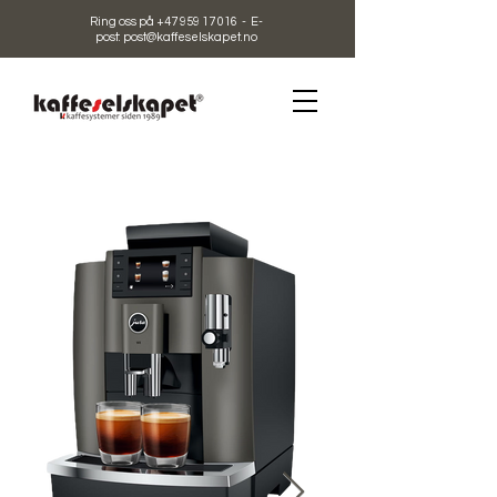
Ring oss på +47 959 17 016 - E-
post: post@kaffeselskapet.no