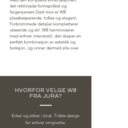
det rettlinjede formspråket og
fargenyansen Dark Inox er W8
plassbesparende, tidløs og elegant.
Forkrommede detaljer kompletterer
utseende og stil. W8 harmoniserer
med enhver interiørstil, den skaper en
perfekt kombinasjon av estetikk og
funksjon, og vinner dermed alle over.
HVORFOR VELGE W8
FRA JURA?
Enkel og sikker i bruk. Tidløs design
for enhver omgivelse.