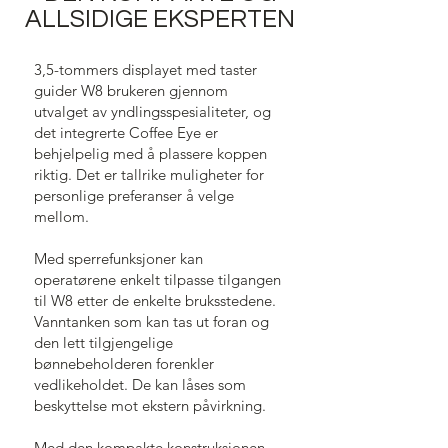
ALLSIDIGE EKSPERTEN
3,5-tommers displayet med taster
guider W8 brukeren gjennom
utvalget av yndlingsspesialiteter, og
det integrerte Coffee Eye er
behjelpelig med å plassere koppen
riktig. Det er tallrike muligheter for
personlige preferanser å velge
mellom.
Med sperrefunksjoner kan
operatørene enkelt tilpasse tilgangen
til W8 etter de enkelte bruksstedene.
Vanntanken som kan tas ut foran og
den lett tilgjengelige
bønnebeholderen forenkler
vedlikeholdet. De kan låses som
beskyttelse mot ekstern påvirkning.
Med den kompakte konstruksjonen,